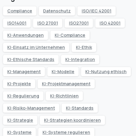
Compliance
Datenschutz
ISO/IEC 42001
ISO14001
ISO 27001
ISO27001
ISO 42001
KI-Anwendungen
KI-Compliance
KI-Einsatz im Unternehmen
KI-Ethik
KI-Ethische Standards
KI-Integration
KI-Management
KI-Modelle
KI-Nutzung ethisch
KI-Projekte
KI-Projektmanagement
KI-Regulierung
KI-Richtlinien
KI-Risiko-Management
KI-Standards
KI-Strategie
KI-Strategien koordinieren
KI-Systeme
KI-Systeme regulieren