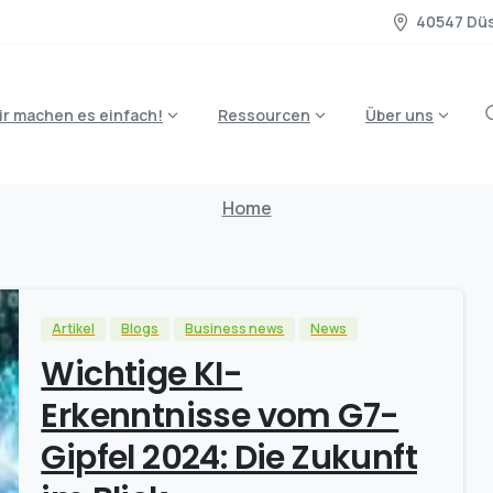
40547 Düs
ir machen es einfach!
Ressourcen
Über uns
Tag:
ISO
42001
Home
Artikel
Blogs
Business news
News
Wichtige KI-
Erkenntnisse vom G7-
Gipfel 2024: Die Zukunft