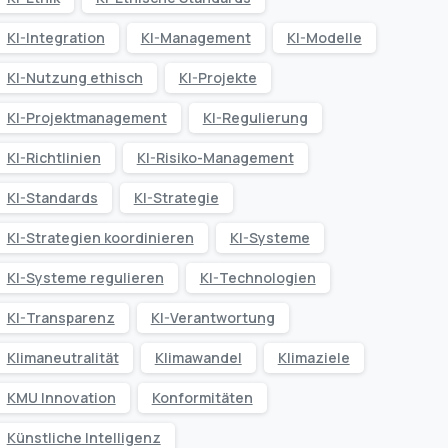
KI-Integration
KI-Management
KI-Modelle
KI-Nutzung ethisch
KI-Projekte
KI-Projektmanagement
KI-Regulierung
KI-Richtlinien
KI-Risiko-Management
KI-Standards
KI-Strategie
KI-Strategien koordinieren
KI-Systeme
KI-Systeme regulieren
KI-Technologien
KI-Transparenz
KI-Verantwortung
Klimaneutralität
Klimawandel
Klimaziele
KMU Innovation
Konformitäten
Künstliche Intelligenz