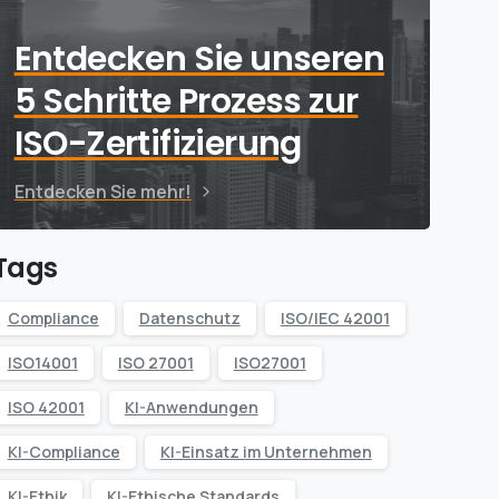
Entdecken Sie unseren
5 Schritte Prozess zur
ISO-Zertifizierung
Entdecken Sie mehr!
Tags
Compliance
Datenschutz
ISO/IEC 42001
ISO14001
ISO 27001
ISO27001
ISO 42001
KI-Anwendungen
KI-Compliance
KI-Einsatz im Unternehmen
KI-Ethik
KI-Ethische Standards