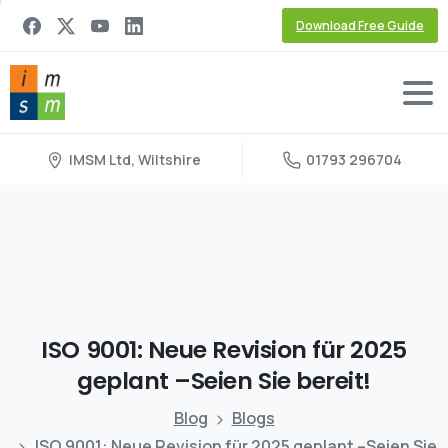
Download Free Guide
IMSM Ltd, Wiltshire
01793 296704
ISO
9001:
Neue
Revision
für
2025
geplant
–Seien
Sie
bereit!
Blog
Blogs
ISO 9001: Neue Revision für 2025 geplant –Seien Sie